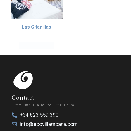
Las Gitanillas
55.00
€
IVA incl. (10%)
Añadir al carrito
Contact
From 08:00 a.m. to 10:00 p.m.
+34 623 559 390
info@ecovillamoana.com