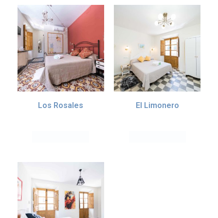
Los Rosales
El Limonero
70.00
€
55.00
€
IVA incl. (10%)
IVA incl. (10%)
Añadir al carrito
Añadir al carrito