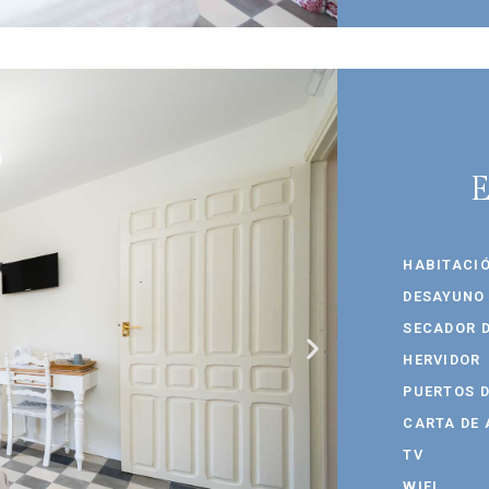
E
HABITACI
DESAYUNO
SECADOR D
HERVIDOR
PUERTOS 
CARTA DE
TV
WIFI