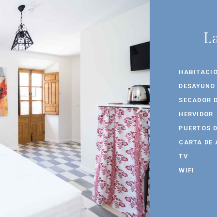
L
HABITACI
DESAYUNO
SECADOR D
HERVIDOR
PUERTOS 
CARTA DE
TV
WIFI