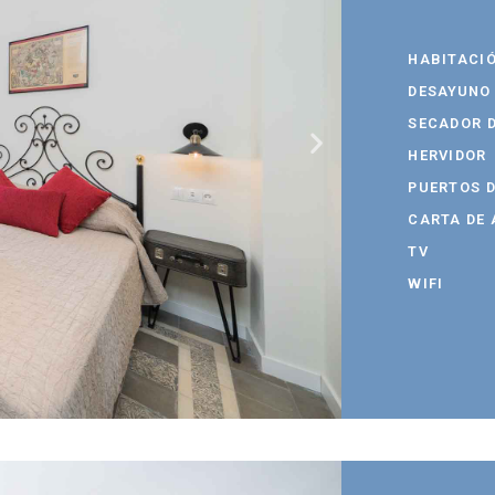
HABITACI
DESAYUNO
SECADOR D
HERVIDOR
PUERTOS 
CARTA DE
TV
WIFI