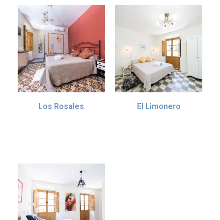
Los Rosales
El Limonero
70.00
€
55.00
€
IVA incl. (10%)
IVA incl. (10%)
Añadir al carrito
Añadir al carrito