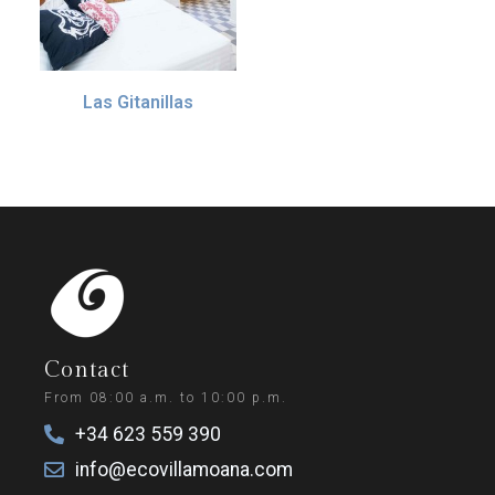
Las Gitanillas
55.00
€
IVA incl. (10%)
Añadir al carrito
Contact
From 08:00 a.m. to 10:00 p.m.
+34 623 559 390
info@ecovillamoana.com